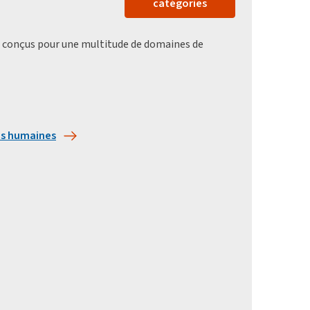
catégories
és conçus pour une multitude de domaines de
es humaines