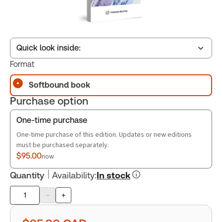
Quick look inside:
Format
Softbound book
Table of contents
Purchase option
Book Index
One-time purchase
One-time purchase of this edition. Updates or new editions
must be purchased separately.
$95.00
now
Quantity
Availability
:
In stock
-
+
Product
quantity