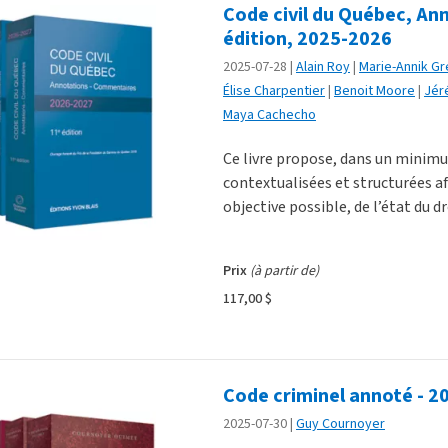
Code civil du Québec, An
édition, 2025-2026
2025-07-28
Alain Roy
Marie-Annik Gr
Élise Charpentier
Benoit Moore
Jér
Maya Cachecho
Ce livre propose, dans un mini
contextualisées et structurées af
objective possible, de l’état du dro
Prix
(à partir de)
117,00 $
Code criminel annoté - 2
2025-07-30
Guy Cournoyer