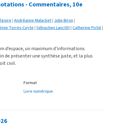
notations - Commentaires, 10e
égoire
Andréanne Malacket
Julie Biron
émie Torres-Ceyte
Sébastien Lanctôt
Catherine Piché
mum d’espace, un maximum d’informations
in de présenter une synthèse juste, et la plus
it civil.
Format
Livre numérique
026