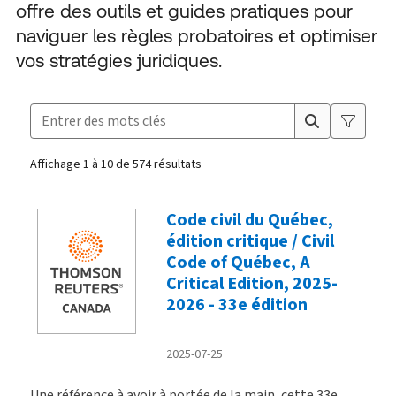
offre des outils et guides pratiques pour
naviguer les règles probatoires et optimiser
vos stratégies juridiques.
Rechercher des produits
Boîte à suggestions fermée.
Affichage 1 à 10 de 574 résultats
Produits
Code civil du Québec,
édition critique / Civil
Code of Québec, A
Critical Edition, 2025-
2026 - 33e édition
2025-07-25
Une référence à avoir à portée de la main, cette 33e