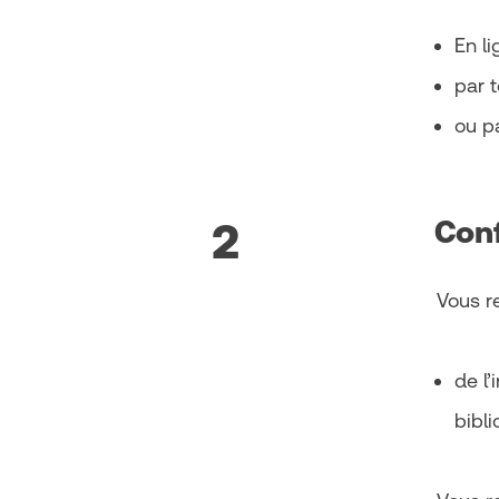
En li
par 
ou pa
Conf
2
Vous r
de l’
bibl