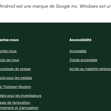
 Android est une marque de Google inc. Windows est u
actez-nous
Accessibilité
actez-nous
Accessible
pos de nous
Travail accessible
uniqués de presse
Accès au matériel pédag
cts pour les médias
tut Thomson Reuters
lles pour les investisseurs
iques de facturation,
nnement et d’annulation