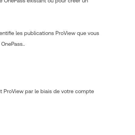
te OnePass existant ou pour créer un
ntifie les publications ProView que vous
e OnePass..
nt ProView par le biais de votre compte