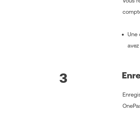
Vous r
compte
Une 
avez
Enre
3
Enregis
OnePas