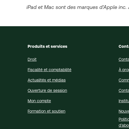
iPad et Mac sont des marques d’Apple inc.
Produits et services
Cont
Droit
Cont
Fiscalité et comptabilité
À pro
Actualités et médias
Comm
Ouverture de session
Conta
Mon compte
Insti
Formation et soutien
Nouve
Polit
d’abo