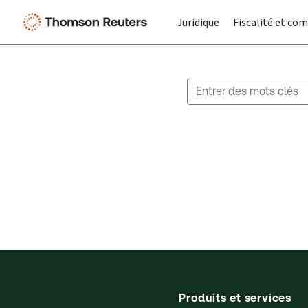
Juridique
Fiscalité et com
Search for products
Suggestion box closed.
Produits et services